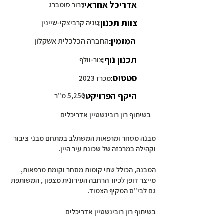
אדריכל אחראי:
דרור סומברג
צוות תכנון:
טניה קרביצקי-שיינין
המזמין:
החברה הכלכלית אשקלון
תכנון נוף:
צור-וולף
סטטוס:
מכרז 2023
היקף הפרויקט:
5,250 מ"ר
בשיתוף רון רובינשטיין אדריכלים
מבנה מסחר ומרפאות המשתלב במתחם מבני ציבור
וקהילה במרכזה של שכונת עיר היין.
המבנה, הכולל שתי קומות מסחר וקומת מרפאות,
מייצר דופן לכיוון הרחבה העירונית מצפון , המשותפת
גם לבי"ס המקיף הצמוד.
בשיתוף רון רובינשטיין אדריכלים