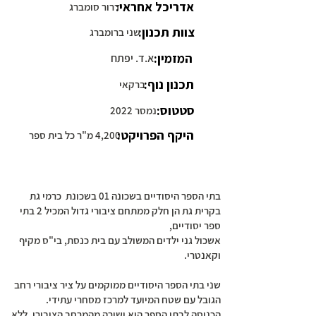
אדריכל אחראי:
דרור סומברג
צוות תכנון:
שני ברומברג
המזמין:
א.ד. יפתח
תכנון נוף:
ברקאי
סטטוס:
נמסר 2022
היקף הפרויקט:
4,200 מ"ר כל בית ספר
בתי הספר היסודיים בשכונה 01 בשכונת כרמי גת
בקרית גת הן חלק ממתחם ציבורי גדול המכיל 2 בתי
ספר יסודיים,
אשכול גני ילדים המשולב עם בית כנסת, בי"ס מקיף
וקאנטרי.
שני בתי הספר היסודיים ממוקמים על ציר ציבורי רחב
הגובל עם שטח המיועד למרכז מסחרי עתידי.
הכניסה לבתי הספר היא ישירה מהמרחב הציבורי, ללא