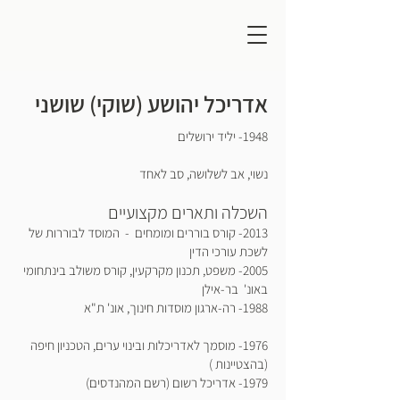
אדריכל יהושע (שוקי) שושני
1948- יליד ירושלים
נשוי, אב לשלושה, סב לאחד
השכלה ותארים מקצועיים
2013- קורס בוררים ומומחים - המוסד לבוררות של
לשכת עורכי הדין
2005- משפט, תכנון מקרקעין, קורס משולב בינתחומי
באונ' בר-אילן
1988- רה-ארגון מוסדות חינוך, אונ' ת"א
1976- מוסמך לאדריכלות ובינוי ערים, הטכניון חיפה
(בהצטיינות )
1979- אדריכל רשום (רשם המהנדסים)