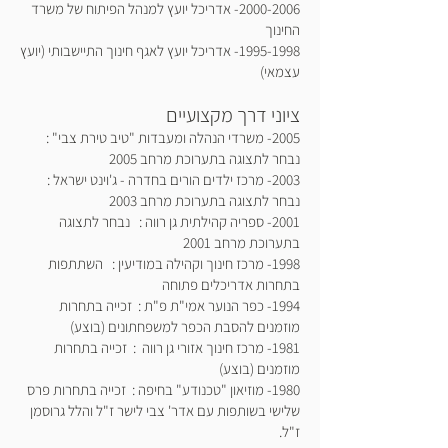
2000-2006
- אדריכל יועץ למנהל הפיתוח של משרד
החינוך
1995-1998
- אדריכל יועץ לאגף חינוך התיישבותי (יועץ
עצמאי)
ציוני דרך מקצועיים
2005- משרדי הנהלה ומעבדות "טיב טירת צבי" :
נבחר לתצוגה בתערוכת מרחב 2005
2003- מרכז ילדים הורים בחדרה - ג'וינט ישראל :
נבחר לתצוגה בתערוכת מרחב 2003
2001- ספריה קהילתית גן רווה : נבחר לתצוגה
בתערוכת מרחב 2001
1998- מרכז חינוך וקהילה במודיעין : השתתפות
בתחרות אדריכלים פתוחה
1994- כפר הנוער אמי"ת פ"ת : זכייה בתחרות
מוזמנים להסבת הכפר למשפחתונים (בוצע)
1981- מרכז חינוך אזורי גן רווה : זכייה בתחרות
מוזמנים (בוצע)
1980- מוזיאון "טכנודע" בחיפה : זכייה בתחרות פרס
שלישי בשותפות עם אדר' צבי לישר ז"ל והלל גרוסמן
ז"ל.