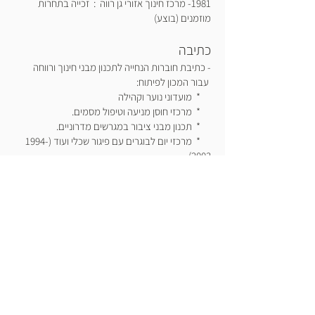
1981- מרכז חינוך אזורי גן רווה : זכייה בתחרות
מוזמנים (בוצע)
כתיבה
- כתיבת חוברות הנחייה לתכנון מבני חינוך ורווחה
עבור המכון לפיתוח:
* מועדוני נוער וקהילה
* מרכזי חוסן מניעה וטיפול מסמים.
* תכנון מבני ציבור במגרשים מדרוניים.
* מרכזי יום לבוגרים עם פיגור שכלי ועוד
(1994-
2003)
- כתיבת ספר הנחיות לתכנון פנימיות בישראל עבור
ג'וינט ישראל, משרד העבודה והרווחה ומשרד החינוך
במסגרת המכון לפיתוח מבני חינוך ורווחה (1996)
שרות צבאי
1968-1974
- שרות צבאי כקצין בחטיבת גולני